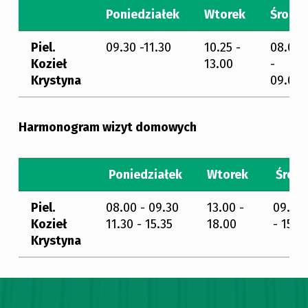
Poniedziałek
Wtorek
Środa
Piel.
09.30 -11.30
10.25 -
08.00
Kozieł
13.00
-
Krystyna
09.00
Harmonogram wizyt domowych
Poniedziałek
Wtorek
Środ
Piel.
08.00 - 09.30
13.00 -
09.00
Kozieł
11.30 - 15.35
18.00
- 15.3
Krystyna
Skip back to main navigation