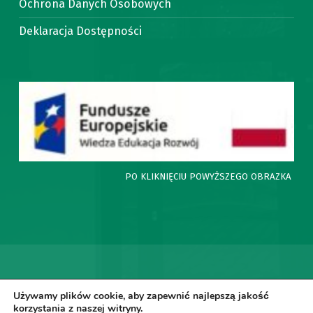
Ochrona Danych Osobowych
Deklaracja Dostępności
PO KLIKNIĘCIU POWYŻSZEGO OBRAZKA ZNA
© SPZOZ Kalwaria Zebrzydowska
Używamy plików cookie, aby zapewnić najlepszą jakość
korzystania z naszej witryny.