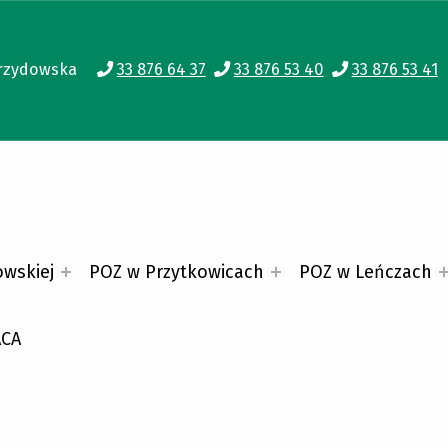
 Zebrzydowska
33 876 64 37
33 876 53 40
33 876 53 41
owskiej
POZ w Przytkowicach
POZ w Leńczach
ACA
owskiej.