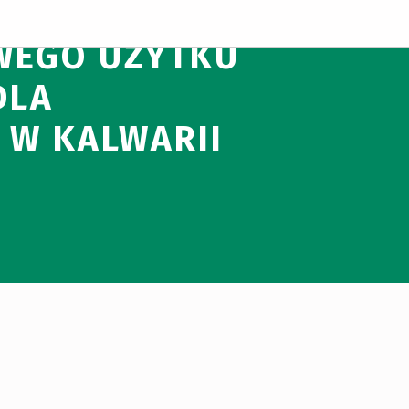
KUP I DOSTAWĘ
WEGO UŻYTKU
DLA
 W KALWARII