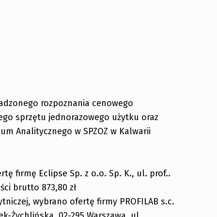
owadzonego rozpoznania cenowego
ego sprzętu jednorazowego użytku oraz
ium Analitycznego w SPZOZ w Kalwarii
ę firmę Eclipse Sp. z o.o. Sp. K., ul. prof..
ci brutto 873,80 zł
tniczej, wybrano ofertę firmy PROFILAB s.c.
ek-Żychlińska, 02-295 Warszawa, ul.