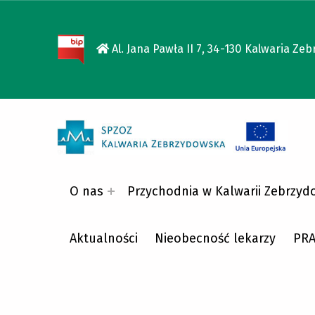
Al. Jana Pawła II 7, 34-130 Kalwaria
SPZOZ KALWARIA ZEBRZYDOWSKA
SPZOZ KALWARIA ZEBRZYDOWSKA
O nas
Przychodnia w Kalwarii Zebrzyd
Aktualności
Nieobecność lekarzy
PR
Witamy na stronie SPZOZ w Kalwarii Zebrzyd