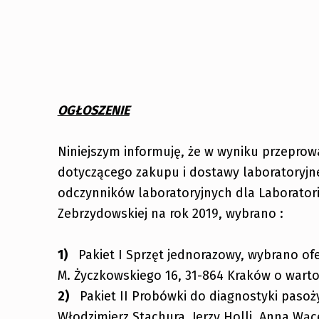
OGŁOSZENIE
Niniejszym informuję, że w wyniku przepr
dotyczącego zakupu i dostawy laboratoryjn
odczynników laboratoryjnych dla Laborator
Zebrzydowskiej na rok 2019, wybrano :
Pakiet I Sprzęt jednorazowy, wybrano ofert
M. Życzkowskiego 16, 31-864 Kraków o wartoś
Pakiet II Probówki do diagnostyki pasoży
Włodzimierz Stachura, Jerzy Holli, Anna Wąc