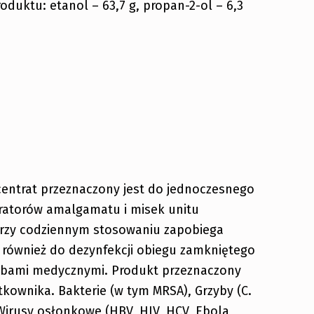
oduktu: etanol – 63,7 g, propan-2-ol – 6,3
centrat przeznaczony jest do jednoczesnego
aratorów amalgamatu i misek unitu
 Przy codziennym stosowaniu zapobiega
również do dezynfekcji obiegu zamkniętego
bami medycznymi. Produkt przeznaczony
kownika. Bakterie (w tym MRSA), Grzyby (C.
, Wirusy osłonkowe (HBV, HIV, HCV, Ebola,