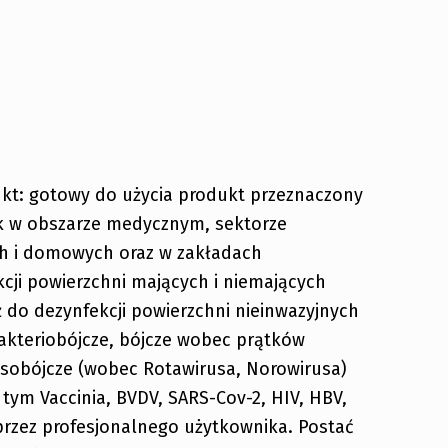
ukt: gotowy do użycia produkt przeznaczony
 rąk w obszarze medycznym, sektorze
 i domowych oraz w zakładach
kcji powierzchni mających i niemających
 do dezynfekcji powierzchni nieinwazyjnych
akteriobójcze, bójcze wobec prątków
rusobójcze (wobec Rotawirusa, Norowirusa)
ym Vaccinia, BVDV, SARS-Cov-2, HIV, HBV,
rzez profesjonalnego użytkownika. Postać