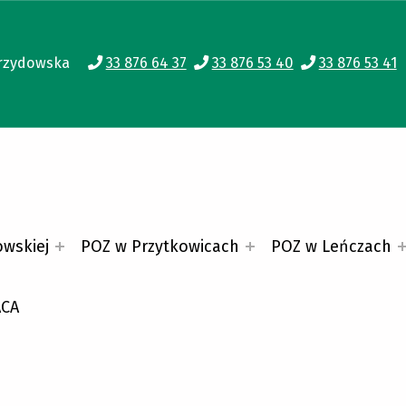
 Zebrzydowska
33 876 64 37
33 876 53 40
33 876 53 41
owskiej
POZ w Przytkowicach
POZ w Leńczach
ACA