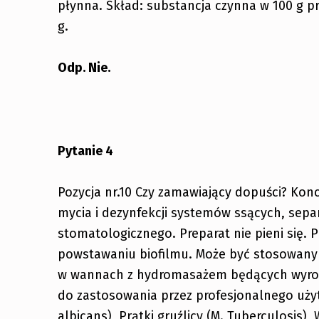
płynna. Skład: substancja czynna w 100 g pr
g.
Odp. Nie.
Pytanie 4
Pozycja nr.10 Czy zamawiający dopuści? Kon
mycia i dezynfekcji systemów ssących, sep
stomatologicznego. Preparat nie pieni się.
powstawaniu biofilmu. Może być stosowany 
w wannach z hydromasażem będących wyro
do zastosowania przez profesjonalnego użyt
albicans), Prątki gruźlicy (M. Tuberculosis)